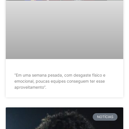
”Em uma semana pesada, com desgaste físico e
emocional, poucas equipes conseguem ter esse
aproveitamento”.
NOTÍCIAS