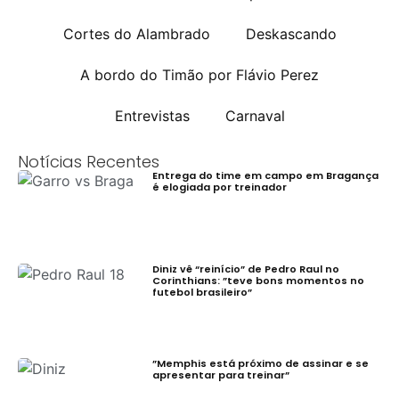
Cortes do Alambrado
Deskascando
A bordo do Timão por Flávio Perez
Entrevistas
Carnaval
Notícias Recentes
Entrega do time em campo em Bragança
é elogiada por treinador
Diniz vê “reinício” de Pedro Raul no
Corinthians: ”teve bons momentos no
futebol brasileiro”
”Memphis está próximo de assinar e se
apresentar para treinar”