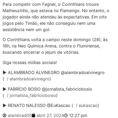
Para competir com Fagner, o Corinthians trouxe
Matheuzinho, que estava no Flamengo. No entanto, o
jogador ainda não atendeu às expectativas. Em oito
jogos pelo Timão, ele não conseguiu nem uma
assistência nem um gol.
O Corinthians volta a campo neste domingo (28), às
16h, na Neo Química Arena, contra o Fluminense,
buscando encerrar o jejum de vitórias.
Siga nossas mídias sociais!
► ALAMBRADO ALVINEGRO @alambradoalvinegro
(
/ alambradoalvinegro
)
► FABRÍCIO BOSIO @jornalista_fabriciobosio
(
/ jornalista_fabriciobosio
)
► RENATO NALESSO @EuKascao (
/ eukascao
)
alambrad00
abril 27, 2024
12:27 pm