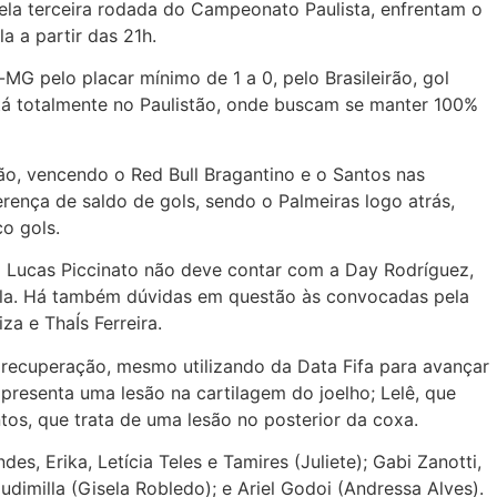
ela terceira rodada do Campeonato Paulista, enfrentam o
a a partir das 21h.
MG pelo placar mínimo de 1 a 0, pelo Brasileirão, gol
tá totalmente no Paulistão, onde buscam se manter 100%
ão, vencendo o Red Bull Bragantino e o Santos nas
rença de saldo de gols, sendo o Palmeiras logo atrás,
o gols.
o Lucas Piccinato não deve contar com a Day Rodríguez,
la. Há também dúvidas em questão às convocadas pela
za e ThaÍs Ferreira.
recuperação, mesmo utilizando da Data Fifa para avançar
presenta uma lesão na cartilagem do joelho; Lelê, que
tos, que trata de uma lesão no posterior da coxa.
es, Erika, Letícia Teles e Tamires (Juliete); Gabi Zanotti,
udimilla (Gisela Robledo); e Ariel Godoi (Andressa Alves).