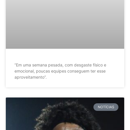
”Em uma semana pesada, com desgaste físico e
emocional, poucas equipes conseguem ter esse
aproveitamento”.
NOTÍCIAS