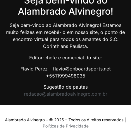
Seja bem-vindo ao
Alambrado Alvinegro!
Seja bem-vindo ao Alambrado Alvinegro! Estamos
muito felizes em recebê-lo em nosso site, o ponto de
encontro virtual para todos os amantes do S.C.
Corinthians Paulista.
Editor-chefe e comercial do site:
Flavio Perez – flavio@onboardsports.net
+5511999498035
Sugestão de pautas
redacao@alambradoalvinegro.com.br
Alambrado Alvinegro – © 2025 – Todos os direitos reservados |
Políticas de Privacidade