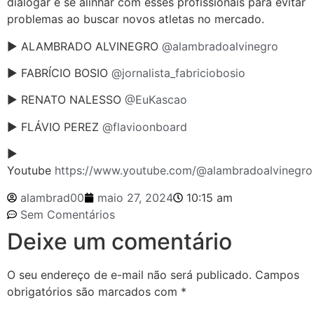
dialogar e se alinhar com esses profissionais para evitar
problemas ao buscar novos atletas no mercado.
► ALAMBRADO ALVINEGRO
@alambradoalvinegro
► FABRÍCIO BOSIO
@jornalista_fabriciobosio
► RENATO NALESSO
@EuKascao
► FLÁVIO PEREZ
@flavioonboard
►
Youtube
https://www.youtube.com/@alambradoalvinegro
alambrad00
maio 27, 2024
10:15 am
Sem Comentários
Deixe um comentário
O seu endereço de e-mail não será publicado.
Campos
obrigatórios são marcados com
*