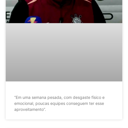
”Em uma semana pesada, com desgaste físico e
emocional, poucas equipes conseguem ter esse
aproveitamento”.