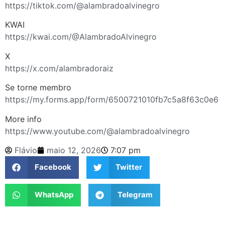
https://tiktok.com/@alambradoalvinegro
KWAI
https://kwai.com/@AlambradoAlvinegro
X
https://x.com/alambradoraiz
Se torne membro
https://my.forms.app/form/6500721010fb7c5a8f63c0e6
More info
https://www.youtube.com/@alambradoalvinegro
Flávio
maio 12, 2026
7:07 pm
Facebook
Twitter
WhatsApp
Telegram