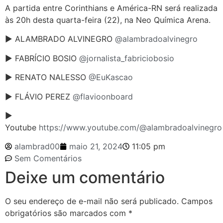
A partida entre Corinthians e América-RN será realizada
às 20h desta quarta-feira (22), na Neo Química Arena.
► ALAMBRADO ALVINEGRO
@alambradoalvinegro
► FABRÍCIO BOSIO
@jornalista_fabriciobosio
► RENATO NALESSO
@EuKascao
► FLÁVIO PEREZ
@flavioonboard
►
Youtube
https://www.youtube.com/@alambradoalvinegro
alambrad00
maio 21, 2024
11:05 pm
Sem Comentários
Deixe um comentário
O seu endereço de e-mail não será publicado.
Campos
obrigatórios são marcados com
*