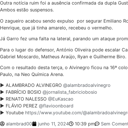
Outra notícia ruim foi a ausência confirmada da dupla Gu
Ambos estão suspensos.
O zagueiro acabou sendo expulso por segurar Emiliano Ro
Henrique, que já tinha amarelo, recebeu o vermelho.
Já Garro fez uma falta na lateral, parando um ataque prom
Para o lugar do defensor, António Oliveira pode escalar 
Gabriel Moscardo, Matheus Araújo, Ryan e Guilherme Biro.
Com o resultado desta terça, o Alvinegro ficou na 16ª co
Paulo, na Neo Química Arena.
► ALAMBRADO ALVINEGRO
@alambradoalvinegro
► FABRÍCIO BOSIO
@jornalista_fabriciobosio
► RENATO NALESSO
@EuKascao
► FLÁVIO PEREZ
@flavioonboard
► Youtube
https://www.youtube.com/@alambradoalvinegr
alambrad00
junho 11, 2024
10:39 pm
Sem Coment