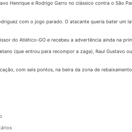
stavo Henrique e Rodrigo Garro no clássico contra o São P
driguez com o jogo parado. O atacante queria bater um la
issor do Atlético-GO e recebeu a advertência ainda na prim
Caetano (que entrou para recompor a zaga), Raul Gustavo o
locação, com seis pontos, na beira da zona de rebaixament
o
ários