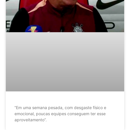
”Em uma semana pesada, com desgaste físico e
emocional, poucas equipes conseguem ter esse
aproveitamento”.