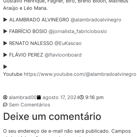
Gustavo Henrique, Fagner, Biro, Breno Bidon, Matheus
Araújo e Léo Mana.
► ALAMBRADO ALVINEGRO
@alambradoalvinegro
► FABRÍCIO BOSIO
@jornalista_fabriciobosio
► RENATO NALESSO
@EuKascao
► FLÁVIO PEREZ
@flavioonboard
►
Youtube
https://www.youtube.com/@alambradoalvinegro
alambrad00
agosto 17, 2024
9:16 pm
Sem Comentários
Deixe um comentário
O seu endereço de e-mail não será publicado.
Campos