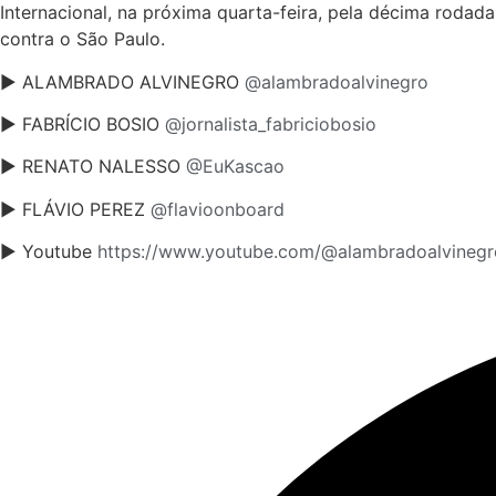
Internacional, na próxima quarta-feira, pela décima rodad
contra o São Paulo.
► ALAMBRADO ALVINEGRO
@alambradoalvinegro
► FABRÍCIO BOSIO
@jornalista_fabriciobosio
► RENATO NALESSO
@EuKascao
► FLÁVIO PEREZ
@flavioonboard
► Youtube
https://www.youtube.com/@alambradoalvinegr