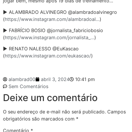
jogar bem, mesmo após 19 dias de treinamento…
► ALAMBRADO ALVINEGRO @alambradoalvinegro
(
https://www.instagram.com/alambradoal…
)
► FABRÍCIO BOSIO @jornalista_fabriciobosio
(
https://www.instagram.com/jornalista_…
)
► RENATO NALESSO @EuKascao
(
https://www.instagram.com/eukascao/
)
alambrad00
abril 3, 2024
10:41 pm
Sem Comentários
Deixe um comentário
O seu endereço de e-mail não será publicado.
Campos
obrigatórios são marcados com
*
Comentário
*