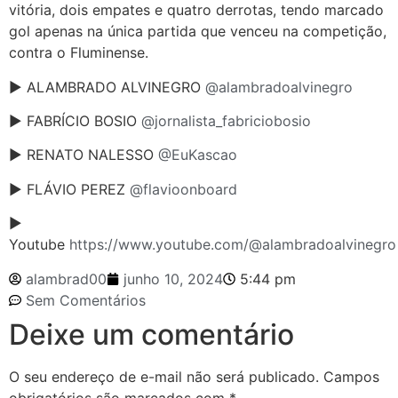
vitória, dois empates e quatro derrotas, tendo marcado
gol apenas na única partida que venceu na competição,
contra o Fluminense.
► ALAMBRADO ALVINEGRO
@alambradoalvinegro
► FABRÍCIO BOSIO
@jornalista_fabriciobosio
► RENATO NALESSO
@EuKascao
► FLÁVIO PEREZ
@flavioonboard
►
Youtube
https://www.youtube.com/@alambradoalvinegro
alambrad00
junho 10, 2024
5:44 pm
Sem Comentários
Deixe um comentário
O seu endereço de e-mail não será publicado.
Campos
obrigatórios são marcados com
*