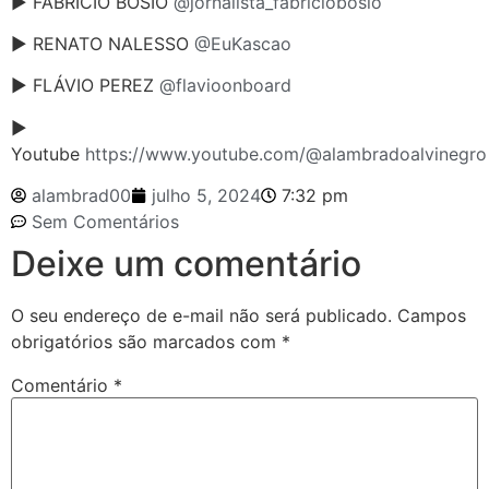
► FABRÍCIO BOSIO
@jornalista_fabriciobosio
► RENATO NALESSO
@EuKascao
► FLÁVIO PEREZ
@flavioonboard
►
Youtube
https://www.youtube.com/@alambradoalvinegro
alambrad00
julho 5, 2024
7:32 pm
Sem Comentários
Deixe um comentário
O seu endereço de e-mail não será publicado.
Campos
obrigatórios são marcados com
*
Comentário
*