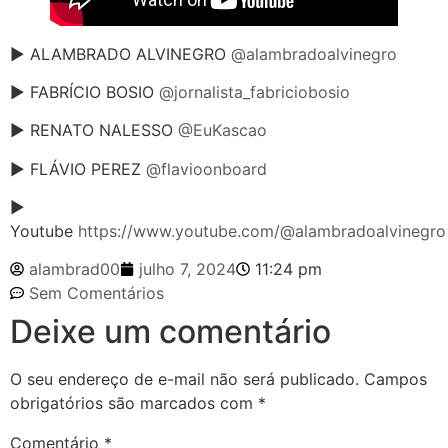
► ALAMBRADO ALVINEGRO
@alambradoalvinegro
► FABRÍCIO BOSIO
@jornalista_fabriciobosio
► RENATO NALESSO
@EuKascao
► FLÁVIO PEREZ
@flavioonboard
►
Youtube
https://www.youtube.com/@alambradoalvinegro
alambrad00
julho 7, 2024
11:24 pm
Sem Comentários
Deixe um comentário
O seu endereço de e-mail não será publicado.
Campos
obrigatórios são marcados com
*
Comentário
*