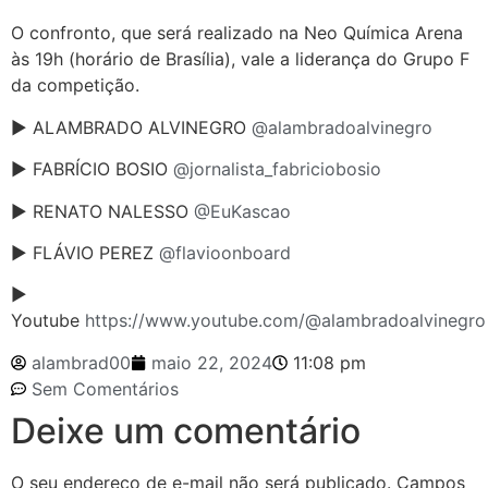
O confronto, que será realizado na Neo Química Arena
às 19h (horário de Brasília), vale a liderança do Grupo F
da competição.
► ALAMBRADO ALVINEGRO
@alambradoalvinegro
► FABRÍCIO BOSIO
@jornalista_fabriciobosio
► RENATO NALESSO
@EuKascao
► FLÁVIO PEREZ
@flavioonboard
►
Youtube
https://www.youtube.com/@alambradoalvinegro
alambrad00
maio 22, 2024
11:08 pm
Sem Comentários
Deixe um comentário
O seu endereço de e-mail não será publicado.
Campos