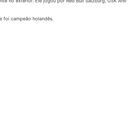
te no exterior. Ele jogou por Red Bull Salzburg, USK Anif
 e foi campeão holandês.