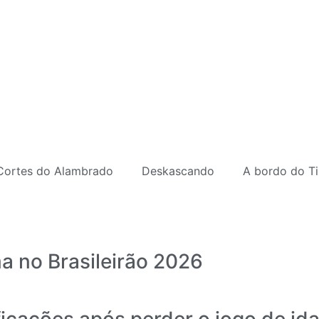
Cortes do Alambrado
Deskascando
A bordo do Ti
 no Brasileirão 2026
ficações após perder o jogo de id