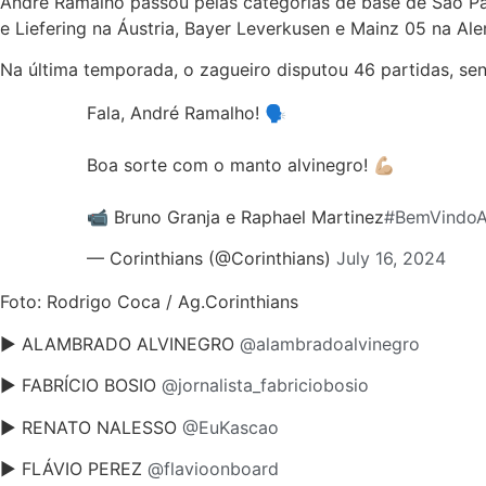
André Ramalho passou pelas categorias de base de São Paulo
e Liefering na Áustria, Bayer Leverkusen e Mainz 05 na Al
Na última temporada, o zagueiro disputou 46 partidas, sen
Fala, André Ramalho! 🗣
Boa sorte com o manto alvinegro! 💪🏼
📹 Bruno Granja e Raphael Martinez
#BemVindoA
— Corinthians (@Corinthians)
July 16, 2024
Foto: Rodrigo Coca / Ag.Corinthians
► ALAMBRADO ALVINEGRO
@alambradoalvinegro
► FABRÍCIO BOSIO
@jornalista_fabriciobosio
► RENATO NALESSO
@EuKascao
► FLÁVIO PEREZ
@flavioonboard