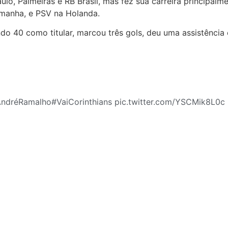
, Palmeiras e RB Brasil, mas fez sua carreira principalmen
emanha, e PSV na Holanda.
do 40 como titular, marcou três gols, deu uma assistência
ndréRamalho
#VaiCorinthians
pic.twitter.com/YSCMik8L0c