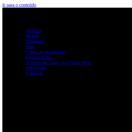
Ir para o conteúdo
Home
Categorias
Notícias
Brabas
Olímpicos
Base
Cortes do Alambrado
Deskascando
A bordo do Timão por Flávio Perez
Entrevistas
Carnaval
ALAMBRADO ALVINEGRO
Youtube