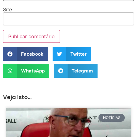
Site
Facebook
Twitter
WhatsApp
Telegram
Veja isto...
NOTÍCIAS