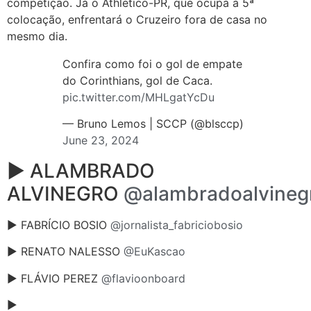
competição. Já o Athletico-PR, que ocupa a 5ª
colocação, enfrentará o Cruzeiro fora de casa no
mesmo dia.
Confira como foi o gol de empate
do Corinthians, gol de Caca.
pic.twitter.com/MHLgatYcDu
— Bruno Lemos | SCCP (@blsccp)
June 23, 2024
► ALAMBRADO
ALVINEGRO
@alambradoalvineg
► FABRÍCIO BOSIO
@jornalista_fabriciobosio
► RENATO NALESSO
@EuKascao
► FLÁVIO PEREZ
@flavioonboard
►