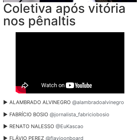
Coletiva após vitória
nos pênaltis
► ALAMBRADO ALVINEGRO
@alambradoalvinegro
► FABRÍCIO BOSIO
@jornalista_fabriciobosio
► RENATO NALESSO
@EuKascao
► FLÁVIO PEREZ
@flavioonboard