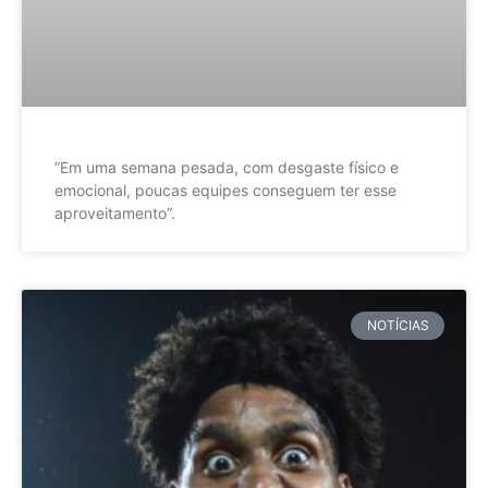
”Em uma semana pesada, com desgaste físico e
emocional, poucas equipes conseguem ter esse
aproveitamento”.
NOTÍCIAS