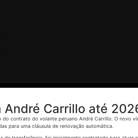
brado
o por Flávio Perez
O
André Carrillo até 202
ão do contrato do volante peruano André Carrillo. O novo v
idas para uma cláusula de renovação automática.
s de transferência, foi inicialmente contratado para atua