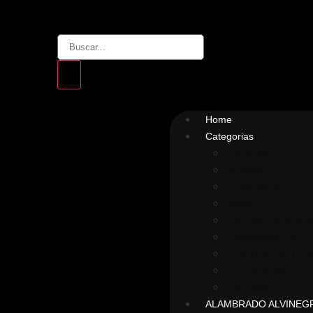
Home
Categorias
Notícias
Brabas
Olímpicos
Base
Cortes do Alam
Deskascando
A bordo do Timã
Entrevistas
Carnaval
ALAMBRADO ALVINEG