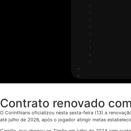
Notícias
Brabas
Olímpicos
Base
Cortes do Alam
Deskascando
A bordo do Timã
Entrevistas
Carnaval
ALAMBRADO ALVINEGR
Youtube
Contrato renovado com 
O Corinthians oficializou nesta sexta-feira (13) a renovaç
até julho de 2026, após o jogador atingir metas estabelec
Carrillo, que chegou ao Timão em julho de 2024 sem custo