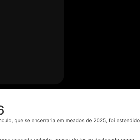
6
ínculo, que se encerraria em meados de 2025, foi estendido
r como segundo volante, apesar de ter se destacado como