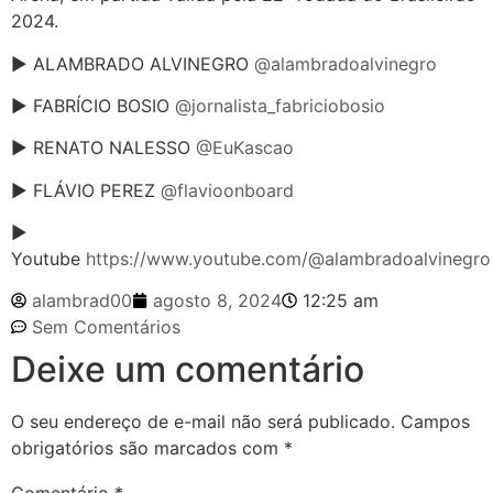
2024.
► ALAMBRADO ALVINEGRO
@alambradoalvinegro
► FABRÍCIO BOSIO
@jornalista_fabriciobosio
► RENATO NALESSO
@EuKascao
► FLÁVIO PEREZ
@flavioonboard
►
Youtube
https://www.youtube.com/@alambradoalvinegro
alambrad00
agosto 8, 2024
12:25 am
Sem Comentários
Deixe um comentário
O seu endereço de e-mail não será publicado.
Campos
obrigatórios são marcados com
*
Comentário
*