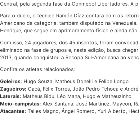
Central, pela segunda fase da Conmebol Libertadores. A pa
Para o duelo, o técnico Ramón Díaz contará com os retorn
Americano da categoria, também disputado na Venezuela. A
Henrique, que segue em aprimoramento físico e ainda nã
Com isso, 24 jogadores, dos 45 inscritos, foram convocado
eliminado na fase de grupos e, nesta edição, busca chegar 
2013, quando conquistou a Recopa Sul-Americana ao venc
Confira os atletas relacionados:
Goleiros:
Hugo Souza, Matheus Donelli e Felipe Longo
Zagueiros:
Cacá, Félix Torres, João Pedro Tchoca e Andr
Laterais:
Matheus Bidu, Léo Mana, Hugo e Matheuzinho
Meio-campistas:
Alex Santana, José Martínez, Maycon, Ran
Atacantes:
Talles Magno, Ángel Romero, Yuri Alberto, Hé