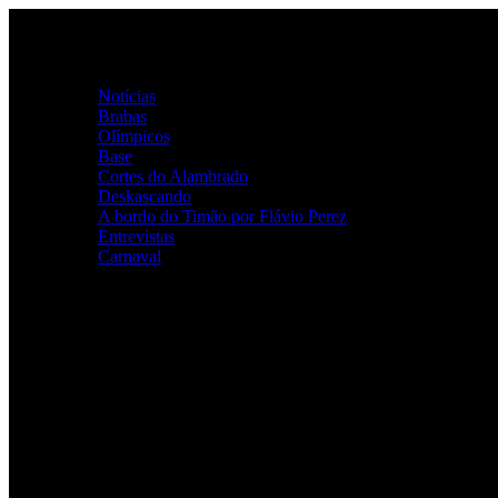
Ir
para
o
Home
conteúdo
Categorias
Notícias
Brabas
Olímpicos
Base
Cortes do Alambrado
Deskascando
A bordo do Timão por Flávio Perez
Entrevistas
Carnaval
ALAMBRADO ALVINEGRO
Youtube