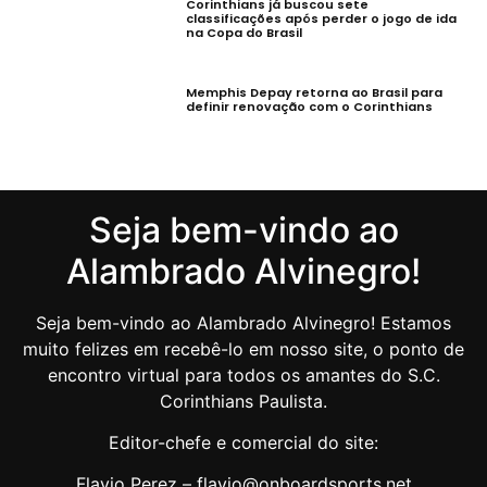
Corinthians já buscou sete
classificações após perder o jogo de ida
na Copa do Brasil
Memphis Depay retorna ao Brasil para
definir renovação com o Corinthians
Seja bem-vindo ao
Alambrado Alvinegro!
Seja bem-vindo ao Alambrado Alvinegro! Estamos
muito felizes em recebê-lo em nosso site, o ponto de
encontro virtual para todos os amantes do S.C.
Corinthians Paulista.
Editor-chefe e comercial do site:
Flavio Perez – flavio@onboardsports.net