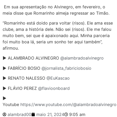
Em sua apresentação no Alvinegro, em fevereiro, o
meia disse que Romarinho almeja regressar ao Timão.
“Romarinho está doido para voltar (risos). Ele ama esse
clube, ama a história dele. Não sei (risos). Ele me falou
muito bem, sei que é apaixonado aqui. Minha parceria
foi muito boa lá, seria um sonho ter aqui também”,
afirmou.
► ALAMBRADO ALVINEGRO
@alambradoalvinegro
► FABRÍCIO BOSIO
@jornalista_fabriciobosio
► RENATO NALESSO
@EuKascao
► FLÁVIO PEREZ
@flavioonboard
►
Youtube
https://www.youtube.com/@alambradoalvinegro
alambrad00
maio 21, 2024
9:05 am