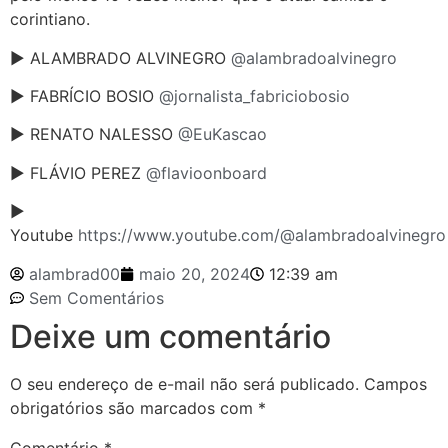
corintiano.
► ALAMBRADO ALVINEGRO
@alambradoalvinegro
► FABRÍCIO BOSIO
@jornalista_fabriciobosio
► RENATO NALESSO
@EuKascao
► FLÁVIO PEREZ
@flavioonboard
►
Youtube
https://www.youtube.com/@alambradoalvinegro
alambrad00
maio 20, 2024
12:39 am
Sem Comentários
Deixe um comentário
O seu endereço de e-mail não será publicado.
Campos
obrigatórios são marcados com
*
Comentário
*