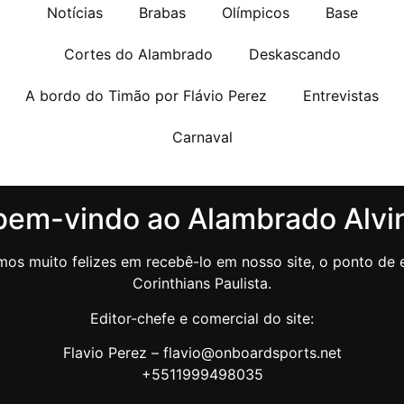
Notícias
Brabas
Olímpicos
Base
Cortes do Alambrado
Deskascando
A bordo do Timão por Flávio Perez
Entrevistas
Carnaval
bem-vindo ao Alambrado Alvi
os muito felizes em recebê-lo em nosso site, o ponto de e
Corinthians Paulista.
Editor-chefe e comercial do site:
Flavio Perez – flavio@onboardsports.net
+5511999498035