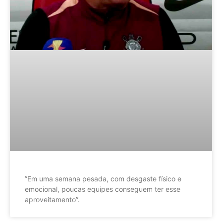
”Em uma semana pesada, com desgaste físico e
emocional, poucas equipes conseguem ter esse
aproveitamento”.