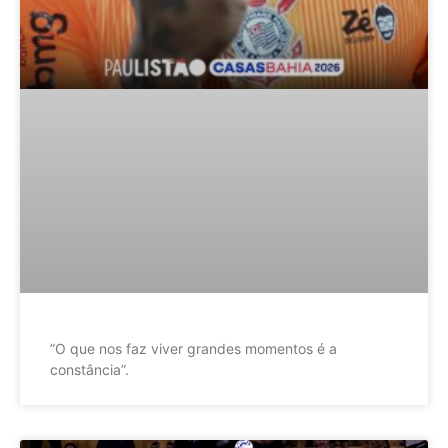
”O que nos faz viver grandes momentos é a
constância”.