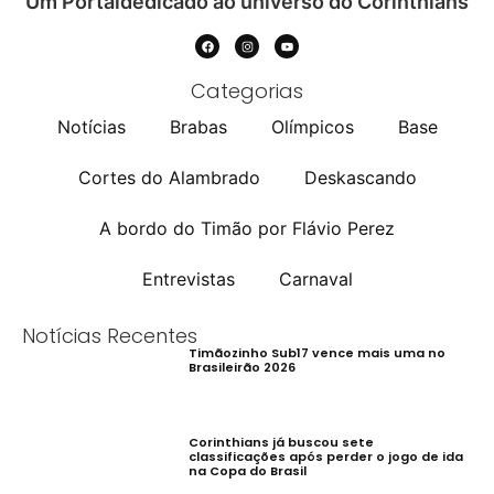
Um Portaldedicado ao universo do Corinthians
Categorias
Notícias
Brabas
Olímpicos
Base
Cortes do Alambrado
Deskascando
A bordo do Timão por Flávio Perez
Entrevistas
Carnaval
Notícias Recentes
Timãozinho Sub17 vence mais uma no
Brasileirão 2026
Corinthians já buscou sete
classificações após perder o jogo de ida
na Copa do Brasil