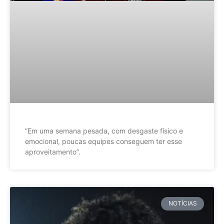
”Em uma semana pesada, com desgaste físico e
emocional, poucas equipes conseguem ter esse
aproveitamento”.
NOTÍCIAS