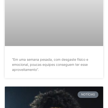
”Em uma semana pesada, com desgaste físico e
emocional, poucas equipes conseguem ter esse
aproveitamento”.
NOTÍCIAS