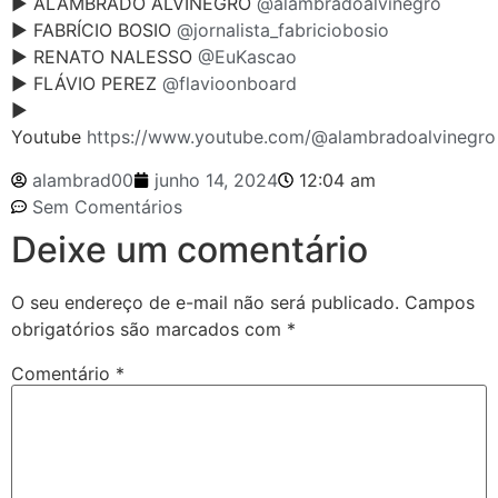
► ALAMBRADO ALVINEGRO
@alambradoalvinegro
► FABRÍCIO BOSIO
@jornalista_fabriciobosio
► RENATO NALESSO
@EuKascao
► FLÁVIO PEREZ
@flavioonboard
►
Youtube
https://www.youtube.com/@alambradoalvinegro
alambrad00
junho 14, 2024
12:04 am
Sem Comentários
Deixe um comentário
O seu endereço de e-mail não será publicado.
Campos
obrigatórios são marcados com
*
Comentário
*