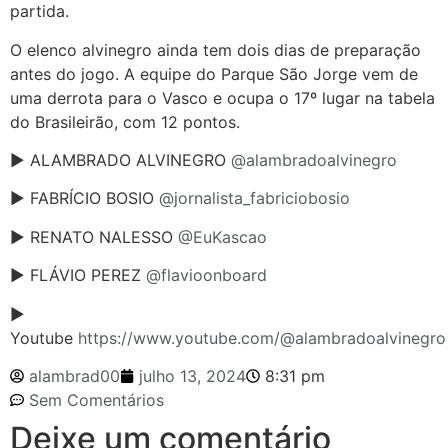
partida.
O elenco alvinegro ainda tem dois dias de preparação
antes do jogo. A equipe do Parque São Jorge vem de
uma derrota para o Vasco e ocupa o 17º lugar na tabela
do Brasileirão, com 12 pontos.
► ALAMBRADO ALVINEGRO
@alambradoalvinegro
► FABRÍCIO BOSIO
@jornalista_fabriciobosio
► RENATO NALESSO
@EuKascao
► FLÁVIO PEREZ
@flavioonboard
►
Youtube
https://www.youtube.com/@alambradoalvinegro
alambrad00
julho 13, 2024
8:31 pm
Sem Comentários
Deixe um comentário