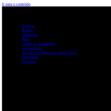
Ir para o conteúdo
Home
Categorias
Notícias
Brabas
Olímpicos
Base
Cortes do Alambrado
Deskascando
A bordo do Timão por Flávio Perez
Entrevistas
Carnaval
ALAMBRADO ALVINEGRO
Youtube