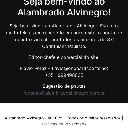
Seja bem-vindo ao
Alambrado Alvinegro!
Seja bem-vindo ao Alambrado Alvinegro! Estamos
muito felizes em recebê-lo em nosso site, o ponto de
encontro virtual para todos os amantes do S.C.
Corinthians Paulista.
Editor-chefe e comercial do site:
Flavio Perez – flavio@onboardsports.net
+5511999498035
Sugestão de pautas
redacao@alambradoalvinegro.com.br
Alambrado Alvinegro – © 2025 – Todos os direitos reservados |
Políticas de Privacidade