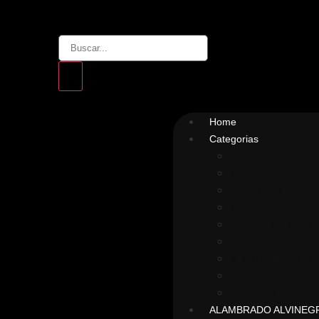
Home
Categorias
Notícias
Brabas
Olímpicos
Base
Cortes do Alam
Deskascando
A bordo do Timã
Entrevistas
Carnaval
ALAMBRADO ALVINEG