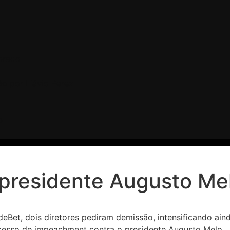
brado
o por Flávio Perez
O
presidente Augusto Mel
eBet, dois diretores pediram demissão, intensificando aind
cesso de impeachment contra o presidente Augusto Melo.