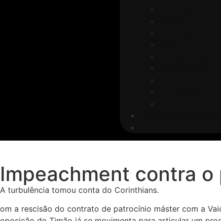
Notícias
Brabas
Olímpicos
Base
Cortes do Alam
Deskascando
A bordo do Timã
Entrevistas
Carnaval
ALAMBRADO ALVINEGR
Youtube
Impeachment contra o 
A turbulência tomou conta do Corinthians.
om a rescisão do contrato de patrocínio máster com a Vaid
oposição do Timão já se movimenta para articular um pro