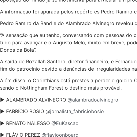
A informação foi apurada pelos repórteres Pedro Ramiro e 
Pedro Ramiro da Band e do Alambrado Alvinegro revelou 
“A sensação que eu tenho, conversando com pessoas do clu
tudo para avançar e o Augusto Melo, muito em breve, pode
Donos da Bola”.
A saída de Rozallah Santoro, diretor financeiro, e Fernand
fim do patrocínio devido a denúncias de irregularidades n
Além disso, o Corinthians está prestes a perder o goleiro 
sendo o Nottingham Forest o destino mais provável.
► ALAMBRADO ALVINEGRO
@alambradoalvinegro
► FABRÍCIO BOSIO
@jornalista_fabriciobosio
► RENATO NALESSO
@EuKascao
► FLÁVIO PEREZ
@flavioonboard