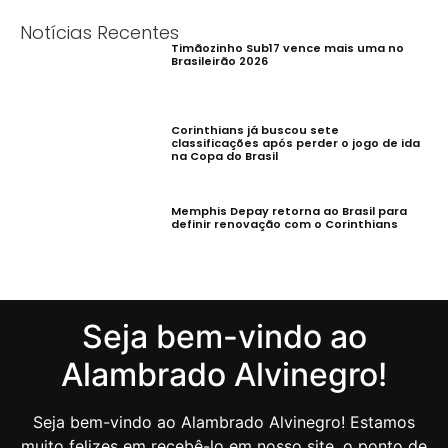
Notícias Recentes
Timãozinho Sub17 vence mais uma no
Brasileirão 2026
Corinthians já buscou sete
classificações após perder o jogo de ida
na Copa do Brasil
Memphis Depay retorna ao Brasil para
definir renovação com o Corinthians
Seja bem-vindo ao
Alambrado Alvinegro!
Seja bem-vindo ao Alambrado Alvinegro! Estamos
muito felizes em recebê-lo em nosso site, o ponto de