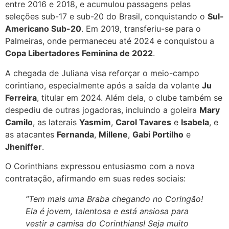
entre 2016 e 2018, e acumulou passagens pelas
seleções sub-17 e sub-20 do Brasil, conquistando o
Sul-
Americano Sub-20
. Em 2019, transferiu-se para o
Palmeiras, onde permaneceu até 2024 e conquistou a
Copa Libertadores Feminina de 2022
.
A chegada de Juliana visa reforçar o meio-campo
corintiano, especialmente após a saída da volante
Ju
Ferreira
, titular em 2024. Além dela, o clube também se
despediu de outras jogadoras, incluindo a goleira
Mary
Camilo
, as laterais
Yasmim
,
Carol Tavares
e
Isabela
, e
as atacantes
Fernanda
,
Millene
,
Gabi Portilho
e
Jheniffer
.
O Corinthians expressou entusiasmo com a nova
contratação, afirmando em suas redes sociais:
“Tem mais uma Braba chegando no Coringão!
Ela é jovem, talentosa e está ansiosa para
vestir a camisa do Corinthians! Seja muito