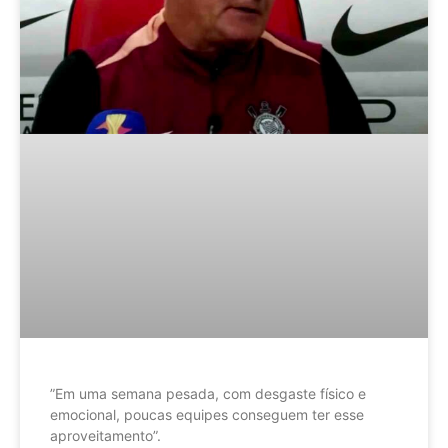
”Em uma semana pesada, com desgaste físico e
emocional, poucas equipes conseguem ter esse
aproveitamento”.