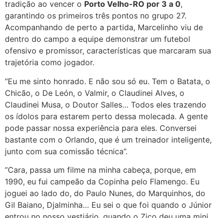
tradição ao vencer o
Porto Velho-RO por 3 a 0
,
garantindo os primeiros três pontos no grupo 27.
Acompanhando de perto a partida, Marcelinho viu de
dentro do campo a equipe demonstrar um futebol
ofensivo e promissor, características que marcaram sua
trajetória como jogador.
“Eu me sinto honrado. E não sou só eu. Tem o Batata, o
Chicão, o De León, o Valmir, o Claudinei Alves, o
Claudinei Musa, o Doutor Salles… Todos eles trazendo
os ídolos para estarem perto dessa molecada. A gente
pode passar nossa experiência para eles. Conversei
bastante com o Orlando, que é um treinador inteligente,
junto com sua comissão técnica”.
”Cara, passa um filme na minha cabeça, porque, em
1990, eu fui campeão da Copinha pelo Flamengo. Eu
joguei ao lado do, do Paulo Nunes, do Marquinhos, do
Gil Baiano, Djalminha… Eu sei o que foi quando o Júnior
entrou no nosso vestiário, quando o Zico deu uma mini