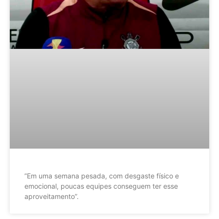
”Em uma semana pesada, com desgaste físico e
emocional, poucas equipes conseguem ter esse
aproveitamento”.