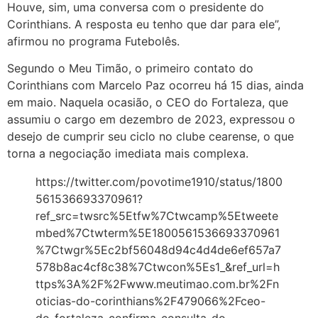
Houve, sim, uma conversa com o presidente do
Corinthians. A resposta eu tenho que dar para ele”,
afirmou no programa Futebolês.
Segundo o Meu Timão, o primeiro contato do
Corinthians com Marcelo Paz ocorreu há 15 dias, ainda
em maio. Naquela ocasião, o CEO do Fortaleza, que
assumiu o cargo em dezembro de 2023, expressou o
desejo de cumprir seu ciclo no clube cearense, o que
torna a negociação imediata mais complexa.
https://twitter.com/povotime1910/status/1800
561536693370961?
ref_src=twsrc%5Etfw%7Ctwcamp%5Etweete
mbed%7Ctwterm%5E1800561536693370961
%7Ctwgr%5Ec2bf56048d94c4d4de6ef657a7
578b8ac4cf8c38%7Ctwcon%5Es1_&ref_url=h
ttps%3A%2F%2Fwww.meutimao.com.br%2Fn
oticias-do-corinthians%2F479066%2Fceo-