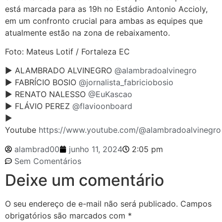
está marcada para as 19h no Estádio Antonio Accioly,
em um confronto crucial para ambas as equipes que
atualmente estão na zona de rebaixamento.
Foto: Mateus Lotif / Fortaleza EC
► ALAMBRADO ALVINEGRO
@alambradoalvinegro
► FABRÍCIO BOSIO
@jornalista_fabriciobosio
► RENATO NALESSO
@EuKascao
► FLÁVIO PEREZ
@flavioonboard
►
Youtube
https://www.youtube.com/@alambradoalvinegro
alambrad00
junho 11, 2024
2:05 pm
Sem Comentários
Deixe um comentário
O seu endereço de e-mail não será publicado.
Campos
obrigatórios são marcados com
*