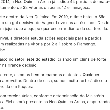
 2014, a Neo Química Arena já sediou 44 partidas de mata-
amento de 32 vitórias e apenas 12 eliminações.
ente dentro da Neo Química. Em 2019, o time bateu o São
com um gol decisivo de Vagner Love nos acréscimos. Desde
um jejum que a equipe quer encerrar diante da sua torcida.
rival, a diretoria estuda ações especiais para a partida
ram realizadas na vitória por 2 a 1 sobre o Flamengo,
be.
co no setor leste do estádio, criando um clima de forte
r na grande decisão.
ferente, estamos bem preparados e atentos. Qualquer
aproveitar. Dentro de casa, somos muito fortes”, disse o
rcida em Itaquera.
 com torcida única, conforme determinação do Ministério
s a Fiel estará presente na Neo Química Arena, empurrando
ta.