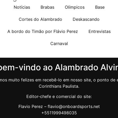
Notícias
Brabas
Olímpicos
Base
Cortes do Alambrado
Deskascando
A bordo do Timão por Flávio Perez
Entrevistas
Carnaval
bem-vindo ao Alambrado Alvi
os muito felizes em recebê-lo em nosso site, o ponto de e
Corinthians Paulista.
Editor-chefe e comercial do site:
Flavio Perez – flavio@onboardsports.net
+5511999498035