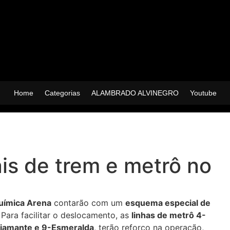
Home
Categorias
ALAMBRADO ALVINEGRO
Youtube
is de trem e metrô no
uímica Arena
contarão com um
esquema especial de
Para facilitar o deslocamento, as
linhas de metrô 4-
Diamante e 9-Esmeralda
, terão reforço na operação,