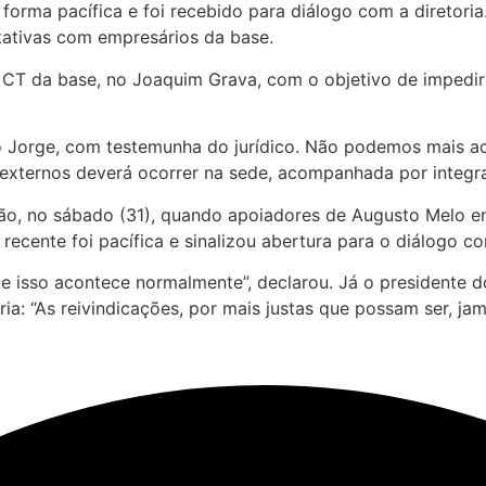
e forma pacífica e foi recebido para diálogo com a direto
tativas com empresários da base.
 CT da base, no Joaquim Grava, com o objetivo de impedir
 Jorge, com testemunha do jurídico. Não podemos mais ace
xternos deverá ocorrer na sede, acompanhada por integrant
asão, no sábado (31), quando apoiadores de Augusto Melo e
recente foi pacífica e sinalizou abertura para o diálogo c
ue isso acontece normalmente”, declarou. Já o presidente 
a: “As reivindicações, por mais justas que possam ser, ja