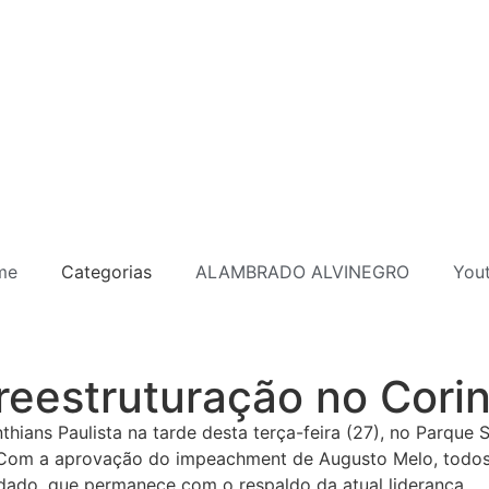
me
Categorias
ALAMBRADO ALVINEGRO
You
reestruturação no Corin
hians Paulista na tarde desta terça-feira (27), no Parque
. Com a aprovação do impeachment de Augusto Melo, todos 
dado, que permanece com o respaldo da atual liderança.