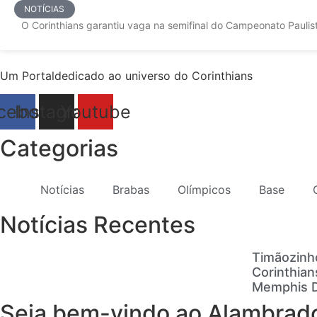
NOTÍCIAS
O Corinthians garantiu vaga na semifinal do Campeonato Paulist
Um Portaldedicado ao universo do Corinthians
cebook
Instagram
Youtube
Categorias
Notícias
Brabas
Olímpicos
Base
Notícias Recentes
Timãozinh
Corinthian
Memphis De
Seja bem-vindo ao Alambrado