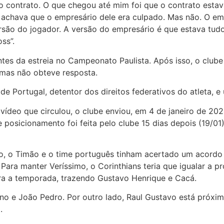
 contrato. O que chegou até mim foi que o contrato estava
achava que o empresário dele era culpado. Mas não. O empr
ersão do jogador. A versão do empresário é que estava tudo
ss”.
ntes da estreia no Campeonato Paulista. Após isso, o club
 mas não obteve resposta.
e Portugal, detentor dos direitos federativos do atleta, e
vídeo que circulou, o clube enviou, em 4 de janeiro de 202
 posicionamento foi feita pelo clube 15 dias depois (19/01)
o Timão e o time português tinham acertado um acordo fi
ara manter Veríssimo, o Corinthians teria que igualar a pro
ara a temporada, trazendo Gustavo Henrique e Cacá.
o e João Pedro. Por outro lado, Raul Gustavo está próximo
.