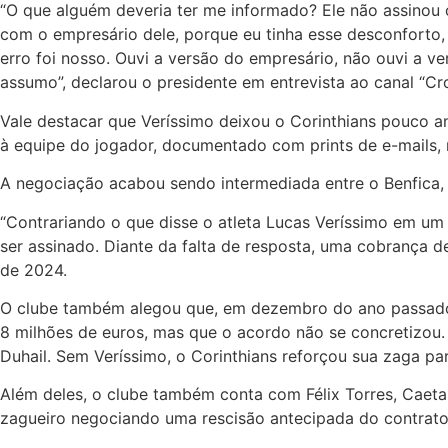
“O que alguém deveria ter me informado? Ele não assinou o
com o empresário dele, porque eu tinha esse desconforto, 
erro foi nosso. Ouvi a versão do empresário, não ouvi a v
assumo”, declarou o presidente em entrevista ao canal “Cro
Vale destacar que Veríssimo deixou o Corinthians pouco a
à equipe do jogador, documentado com prints de e-mails,
A negociação acabou sendo intermediada entre o Benfica, d
“Contrariando o que disse o atleta Lucas Veríssimo em um 
ser assinado. Diante da falta de resposta, uma cobrança de
de 2024.
O clube também alegou que, em dezembro do ano passado, 
8 milhões de euros, mas que o acordo não se concretizou. P
Duhail. Sem Veríssimo, o Corinthians reforçou sua zaga p
Além deles, o clube também conta com Félix Torres, Caetan
zagueiro negociando uma rescisão antecipada do contrato