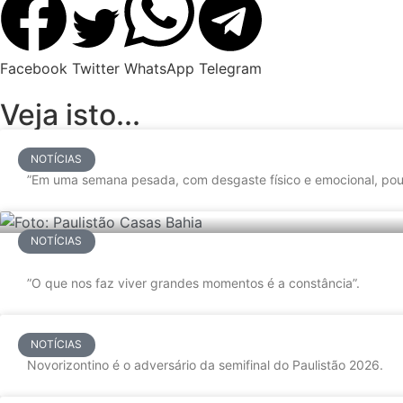
Facebook
Twitter
WhatsApp
Telegram
Veja isto...
NOTÍCIAS
”Em uma semana pesada, com desgaste físico e emocional, pou
NOTÍCIAS
”O que nos faz viver grandes momentos é a constância”.
NOTÍCIAS
Novorizontino é o adversário da semifinal do Paulistão 2026.