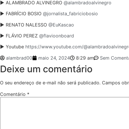
► ALAMBRADO ALVINEGRO
@alambradoalvinegro
► FABRÍCIO BOSIO
@jornalista_fabriciobosio
► RENATO NALESSO
@EuKascao
► FLÁVIO PEREZ
@flavioonboard
► Youtube
https://www.youtube.com/@alambradoalvinegr
alambrad00
maio 24, 2024
8:29 am
Sem Comentá
Deixe um comentário
O seu endereço de e-mail não será publicado.
Campos obr
Comentário
*