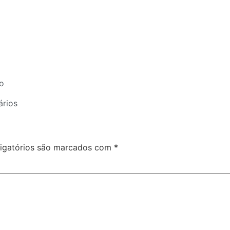
o
rios
igatórios são marcados com
*