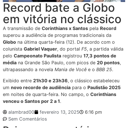
Record bate a Globo
em vitória no clássico
A transmissão de
Corinthians x Santos
pela
Record
superou a audiência de programas tradicionais da
Globo
na última quarta-feira (12). De acordo com o
colunista
Gabriel Vaquer
, do portal
F5
, a partida válida
pelo
Campeonato Paulista
registrou
17,3 pontos de
média
na Grande São Paulo, com picos de
20 pontos
,
ultrapassando a novela
Mania de Você
e o
BBB 25
.
Exibido entre
21h30 e 23h36
, o clássico estabeleceu
um
novo recorde de audiência
para o
Paulistão 2025
em noites de quarta-feira. No campo, o
Corinthians
venceu o Santos por 2 a 1
.
alambrad00
fevereiro 13, 2025
6:16 pm
Sem Comentários