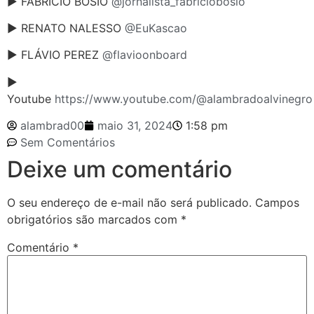
► FABRÍCIO BOSIO
@jornalista_fabriciobosio
► RENATO NALESSO
@EuKascao
► FLÁVIO PEREZ
@flavioonboard
►
Youtube
https://www.youtube.com/@alambradoalvinegro
alambrad00
maio 31, 2024
1:58 pm
Sem Comentários
Deixe um comentário
O seu endereço de e-mail não será publicado.
Campos
obrigatórios são marcados com
*
Comentário
*